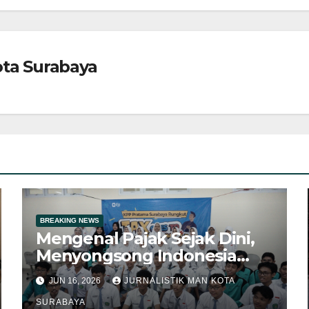
ota Surabaya
BREAKING NEWS
Mengenal Pajak Sejak Dini,
Menyongsong Indonesia
Emas 2045
JUN 16, 2026
JURNALISTIK MAN KOTA
SURABAYA