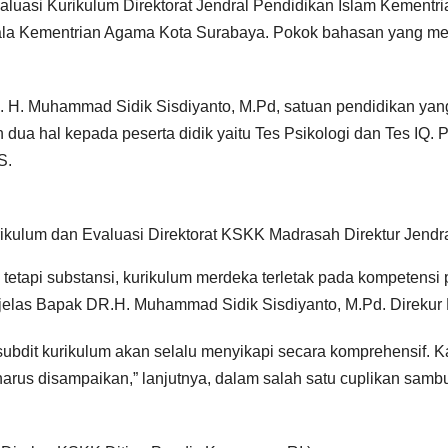
luasi Kurikulum Direktorat Jendral Pendidikan Islam Kement
la Kementrian Agama Kota Surabaya. Pokok bahasan yang men
 H. Muhammad Sidik Sisdiyanto, M.Pd, satuan pendidikan yan
ua hal kepada peserta didik yaitu Tes Psikologi dan Tes IQ. 
S.
ikulum dan Evaluasi Direktorat KSKK Madrasah Direktur Jendr
tetapi substansi, kurikulum merdeka terletak pada kompetensi 
i,” jelas Bapak DR.H. Muhammad Sidik Sisdiyanto, M.Pd. Direk
 subdit kurikulum akan selalu menyikapi secara komprehensif. 
arus disampaikan,” lanjutnya, dalam salah satu cuplikan samb