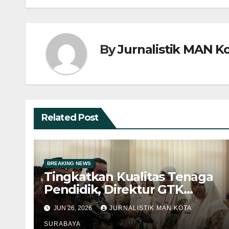
By
Jurnalistik MAN K
Related Post
BREAKING NEWS
Tingkatkan Kualitas Tenaga
Pendidik, Direktur GTK
Madrasah Kemenag RI
JUN 26, 2026
JURNALISTIK MAN KOTA
Berikan Pembinaan di MAN
Kota Surabaya
SURABAYA