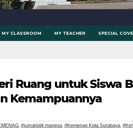
MY CLASSROOM
MY TEACHER
SPECIAL COV
eri Ruang untuk Siswa
dan Kemampuannya
 KEMENAG
,
#jurnalistik manesa
,
#Kemenag Kota Surabaya
,
#Ke