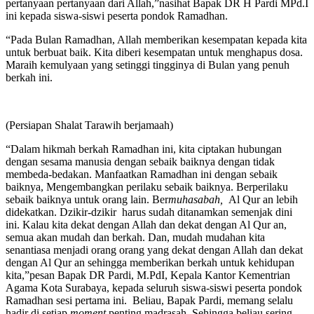
pertanyaan pertanyaan dari Allah,”nasihat Bapak DR H Pardi MPd.I
ini kepada siswa-siswi peserta pondok Ramadhan.
“Pada Bulan Ramadhan, Allah memberikan kesempatan kepada kita
untuk berbuat baik. Kita diberi kesempatan untuk menghapus dosa.
Maraih kemulyaan yang setinggi tingginya di Bulan yang penuh
berkah ini.
(Persiapan Shalat Tarawih berjamaah)
“Dalam hikmah berkah Ramadhan ini, kita ciptakan hubungan
dengan sesama manusia dengan sebaik baiknya dengan tidak
membeda-bedakan. Manfaatkan Ramadhan ini dengan sebaik
baiknya, Mengembangkan perilaku sebaik baiknya. Berperilaku
sebaik baiknya untuk orang lain. Ber
muhasabah
,
Al Qur an lebih
didekatkan. Dzikir-dzikir harus sudah ditanamkan semenjak dini
ini. Kalau kita dekat dengan Allah dan dekat dengan Al Qur an,
semua akan mudah dan berkah. Dan, mudah mudahan kita
senantiasa menjadi orang orang yang dekat dengan Allah dan dekat
dengan Al Qur an sehingga memberikan berkah untuk kehidupan
kita,”pesan Bapak DR Pardi, M.PdI, Kepala Kantor Kementrian
Agama Kota Surabaya, kepada seluruh siswa-siswi peserta pondok
Ramadhan sesi pertama ini. Beliau, Bapak Pardi, memang selalu
hadir di setiap
moment
penting madrasah. Sehingga beliau sering