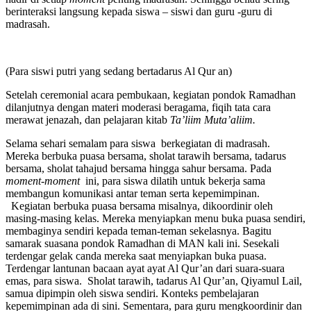
berinteraksi langsung kepada siswa – siswi dan guru -guru di
madrasah.
(Para siswi putri yang sedang bertadarus Al Qur an)
Setelah ceremonial acara pembukaan, kegiatan pondok Ramadhan
dilanjutnya dengan materi moderasi beragama, fiqih tata cara
merawat jenazah, dan pelajaran kitab
Ta’liim Muta’aliim.
Selama sehari semalam para siswa berkegiatan di madrasah.
Mereka berbuka puasa bersama, sholat tarawih bersama, tadarus
bersama, sholat tahajud bersama hingga sahur bersama. Pada
moment-moment
ini, para siswa dilatih untuk bekerja sama
membangun komunikasi antar teman serta kepemimpinan.
Kegiatan berbuka puasa bersama misalnya, dikoordinir oleh
masing-masing kelas. Mereka menyiapkan menu buka puasa sendiri,
membaginya sendiri kepada teman-teman sekelasnya. Bagitu
samarak suasana pondok Ramadhan di MAN kali ini. Sesekali
terdengar gelak canda mereka saat menyiapkan buka puasa.
Terdengar lantunan bacaan ayat ayat Al Qur’an dari suara-suara
emas, para siswa. Sholat tarawih, tadarus Al Qur’an, Qiyamul Lail,
samua dipimpin oleh siswa sendiri. Konteks pembelajaran
kepemimpinan ada di sini. Sementara, para guru mengkoordinir dan