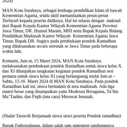
2024)
MAN Kota Surabaya, sebagai lembaga pendidikan Islam di bawah
Kementrian Agama, selalu aktif memanfaatkan peran-peran
Tarbiyah
kepada peserta didiknya. Hal ini selaras dengan maksud
dari Bapak Kepala Kantor Wilayah Kementrian Agama Provinsi
Jawa Timur, DR. Husnul Maram, MHI serta Bapak Kepala Bidang
Pendidikan Madrasah Kantor Wilayah Kementrian Agama Jawa
Timur, Bapak DR. Sugiyo pada pembukaan pondok Ramadhan
yang dilaksanakan secara serentak se Jawa Timur pada beberapa
waktu lalu.
Kemarin, Jum at, 15 Maret 2024, MAN Kota Surabaya
melaksanakan pembukaan pondok Ramadhan untuk siswa kelas X
dan XI dilanjutkan rangkaian kegiatan pondok Ramadhan sesi
pertama untuk siswa kelas XI yang berlangsung mulai Jum at –
Sabtu, 15-16 Maret 2024 di MAN Kota Surabaya. Pada pondok
Ramadhan kali ini, siswa bermalam di area madrasah. Ada tiga
materi besar yang disampaikan yaitu Moderasi Beragama, Ta’lim
Mu’Taalim, dan Fiqih (tata cara) Merawat Jenazah.
(Shalat Tarawih Berjamaah siswa siswi peserta Pondok ramadhan)
Bapak Fathorrahman, dalam salah satu statement sambutannya