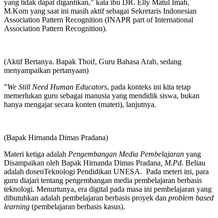
yang tidak dapat digantikan,” kata ibu DR. Elly Matul Imah,
M.Kom yang saat ini masih aktif sebagai Sekretaris Indonesian
Association Pattern Recognition (INAPR part of International
Association Pattern Recognition).
(Aktif Bertanya. Bapak Thoif, Guru Bahasa Arab, sedang
menyampaikan pertanyaan)
”
We Still Need Human Educators
, pada konteks ini kita tetap
memerlukan guru sebagai manusia yang mendidik siswa, bukan
hanya mengajar secara konten (materi), lanjutnya.
(Bapak Hirnanda Dimas Pradana)
Materi ketiga adalah
Pengembangan Media Pembelajaran
yang
Disampaikan oleh Bapak Hirnanda Dimas Pradana
, M.Pd.
Beliau
adalah dosenTeknologi Pendidikan UNESA. Pada meteri ini, para
guru diajari tentang pengembangan media pembelajaran berbasis
teknologi. Menurtunya, era digital pada masa ini pembelajaran yang
dibutuhkan adalah pembelajaran berbasis proyek dan
problem based
learning
(pembelajaran berbasis kasus).