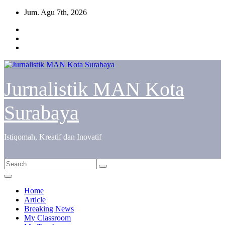
Skip
Jum. Agu 7th, 2026
to
content
Jurnalistik MAN Kota
Surabaya
Istiqomah, Kreatif dan Inovatif
Home
Article
Breaking News
My Classroom