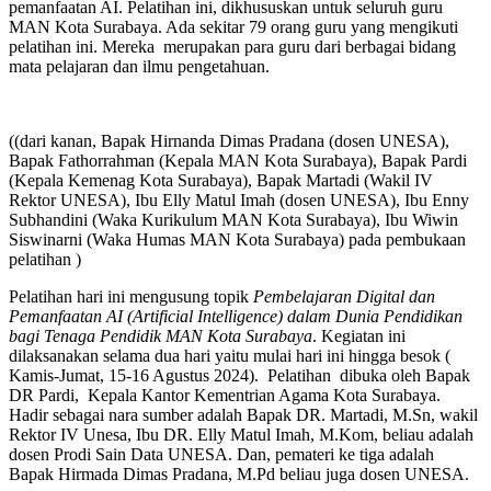
pemanfaatan AI. Pelatihan ini, dikhususkan untuk seluruh guru
MAN Kota Surabaya. Ada sekitar 79 orang guru yang mengikuti
pelatihan ini. Mereka merupakan para guru dari berbagai bidang
mata pelajaran dan ilmu pengetahuan.
((dari kanan, Bapak Hirnanda Dimas Pradana (dosen UNESA),
Bapak Fathorrahman (Kepala MAN Kota Surabaya), Bapak Pardi
(Kepala Kemenag Kota Surabaya), Bapak Martadi (Wakil IV
Rektor UNESA), Ibu Elly Matul Imah (dosen UNESA), Ibu Enny
Subhandini (Waka Kurikulum MAN Kota Surabaya), Ibu Wiwin
Siswinarni (Waka Humas MAN Kota Surabaya) pada pembukaan
pelatihan )
Pelatihan hari ini mengusung topik
Pembelajaran Digital dan
Pemanfaatan AI (Artificial Intelligence) dalam Dunia Pendidikan
bagi Tenaga Pendidik MAN Kota Surabaya
. Kegiatan ini
dilaksanakan selama dua hari yaitu mulai hari ini hingga besok (
Kamis-Jumat, 15-16 Agustus 2024). Pelatihan dibuka oleh Bapak
DR Pardi, Kepala Kantor Kementrian Agama Kota Surabaya.
Hadir sebagai nara sumber adalah Bapak DR. Martadi, M.Sn, wakil
Rektor IV Unesa, Ibu DR. Elly Matul Imah, M.Kom, beliau adalah
dosen Prodi Sain Data UNESA. Dan, pemateri ke tiga adalah
Bapak Hirmada Dimas Pradana, M.Pd beliau juga dosen UNESA.