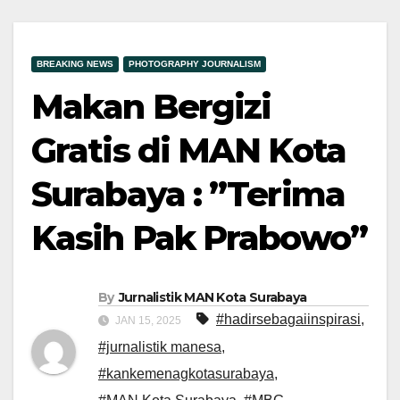
BREAKING NEWS
PHOTOGRAPHY JOURNALISM
Makan Bergizi
Gratis di MAN Kota
Surabaya : ”Terima
Kasih Pak Prabowo”
By
Jurnalistik MAN Kota Surabaya
#hadirsebagaiinspirasi
,
JAN 15, 2025
#jurnalistik manesa
,
#kankemenagkotasurabaya
,