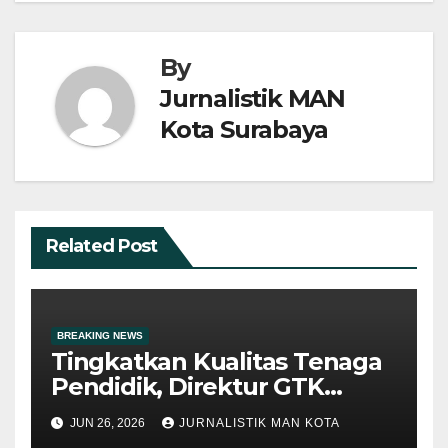
By
Jurnalistik MAN
Kota Surabaya
Related Post
BREAKING NEWS
Tingkatkan Kualitas Tenaga
Pendidik, Direktur GTK
Madrasah Kemenag RI
JUN 26, 2026
JURNALISTIK MAN KOTA
Berikan Pembinaan di MAN