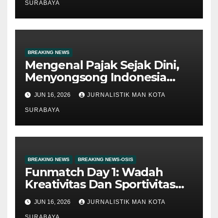
Kota Surabaya
SURABAYA
BREAKING NEWS
Mengenal Pajak Sejak Dini,
Menyongsong Indonesia
Emas 2045
JUN 16, 2026
JURNALISTIK MAN KOTA
SURABAYA
BREAKING NEWS
BREAKING NEWS-OSIS
Funmatch Day 1: Wadah
Kreativitas Dan Sportivitas
Siswa
JUN 16, 2026
JURNALISTIK MAN KOTA
SURABAYA