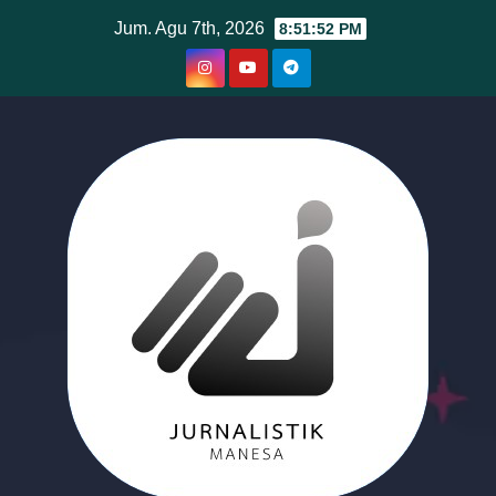
Skip
Jum. Agu 7th, 2026
8:51:53 PM
to
content