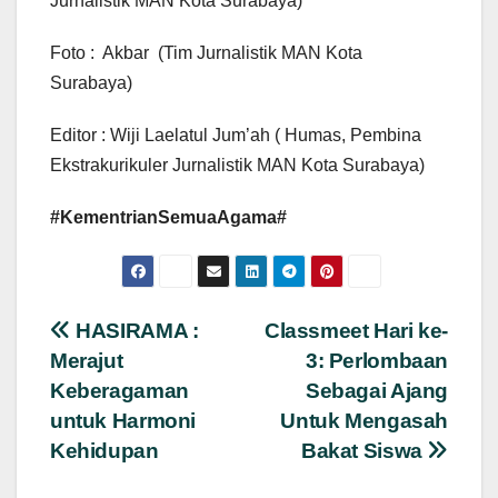
Jurnalistik MAN Kota Surabaya)
Foto : Akbar (Tim Jurnalistik MAN Kota
Surabaya)
Editor : Wiji Laelatul Jum’ah ( Humas, Pembina
Ekstrakurikuler Jurnalistik MAN Kota Surabaya)
#KementrianSemuaAgama#
Navigasi
HASIRAMA :
Classmeet Hari ke-
Merajut
3: Perlombaan
pos
Keberagaman
Sebagai Ajang
untuk Harmoni
Untuk Mengasah
Kehidupan
Bakat Siswa