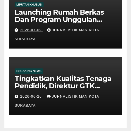
LIPUTAN KHUSUS
Launching Rumah Berkas
Dan Program Unggulan
Kankemenag Kota Surabaya:
2026-07-09
JURNALISTIK MAN KOTA
Langkah Inovatif Menuju
Layanan Publik Digital
SURABAYA
BREAKING NEWS
Tingkatkan Kualitas Tenaga
Pendidik, Direktur GTK
Madrasah Kemenag RI
2026-06-26
JURNALISTIK MAN KOTA
Berikan Pembinaan di MAN
Kota Surabaya
SURABAYA