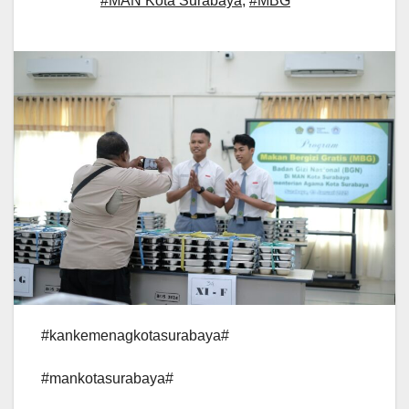
#MAN Kota Surabaya
,
#MBG
#kankemenagkotasurabaya#
#mankotasurabaya#