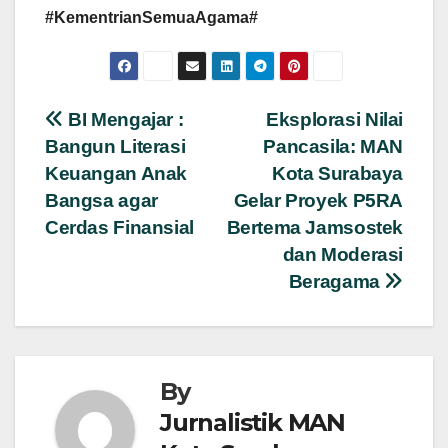
#KementrianSemuaAgama#
Navigasi
BI Mengajar :
Eksplorasi Nilai
Bangun Literasi
Pancasila: MAN
pos
Keuangan Anak
Kota Surabaya
Bangsa agar
Gelar Proyek P5RA
Cerdas Finansial
Bertema Jamsostek
dan Moderasi
Beragama
By
Jurnalistik MAN