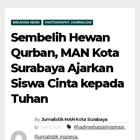
BREAKING NEWS
PHOTOGRAPHY JOURNALISM
Sembelih Hewan
Qurban, MAN Kota
Surabaya Ajarkan
Siswa Cinta kepada
Tuhan
By
Jurnalistik MAN Kota Surabaya
#hadirsebagaiinspirasi
,
JUN 8, 2025
#jurnalistik manesa
,