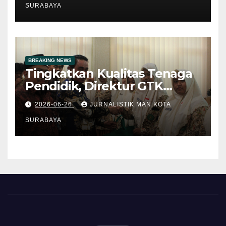
Layanan Publik Digital
SURABAYA
BREAKING NEWS
Tingkatkan Kualitas Tenaga
Pendidik, Direktur GTK
Madrasah Kemenag RI
2026-06-26
JURNALISTIK MAN KOTA
Berikan Pembinaan di MAN
Kota Surabaya
SURABAYA