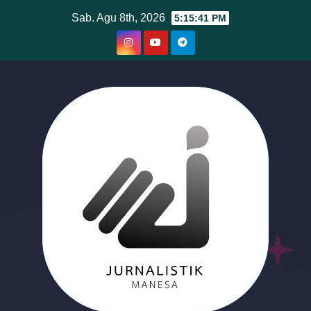
Skip
Sab. Agu 8th, 2026
5:15:42 PM
to
content