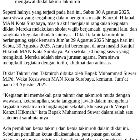
mengawal diklat takmir takmiroh
Seperti halnya yang terjadi pada hari ini, Sabtu 30 Agustus 2025,
para siswa yang tergabung dalam pengurus masjid Kanzul Hikmah
MAN Kota Surabaya, masih aktif menjalani rangkaian kegiatan
diklat. Mereka melakukan sholat wajib berjamaah, qiyamul lain, dan
rangkaian kegiatan ibadah lainnya. Diklat takmir takmiroh ini
berlangsung sejak kemarin Jum’at 29 Agustus 2025 hingga hari ini
Sabtu, 30 Agustus 2025. Acara ini bertempat di area masjid Kanjul
Hikmah MAN Kota Surabaya. Ada sekitar 70 orang siswa yang
mengikuti. Mereka adalah siswa jurusan agama. Para siswa
mengikuti kegiatan dengan tertib, khidmat dan antusias.
Diklat Takmir dan Takmiroh dibuka oleh Bapak Muhammad Suwar
M.Pd, Waka Kesiswaan MAN Kota Surabaya, kemarin, Jum’at
pada 29 Agustus 2025.
”Kegiatan ini membekali para takmir dan takmiroh muda dengan
wawasan, keterampilan, serta tanggung jawab dalam mengelola
kegiatan keislaman di lingkungan sekolah, khususnya di Masjid
Kanzul Hikmah,” kata Bapak Muhammad Suwar dalam salah satu
statement sambutannya.
Ada pemilihan ketua takmir dan ketua takmiroh dalam diklat ini.
Sebelum pemilihan ketua dilaksanakan, para pasangan calon
menyampaikan visi misinya. Terjadi pembelajaran demokrasi, dalam