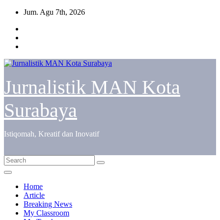
Skip
Jum. Agu 7th, 2026
to
content
Jurnalistik MAN Kota
Surabaya
Istiqomah, Kreatif dan Inovatif
Home
Article
Breaking News
My Classroom