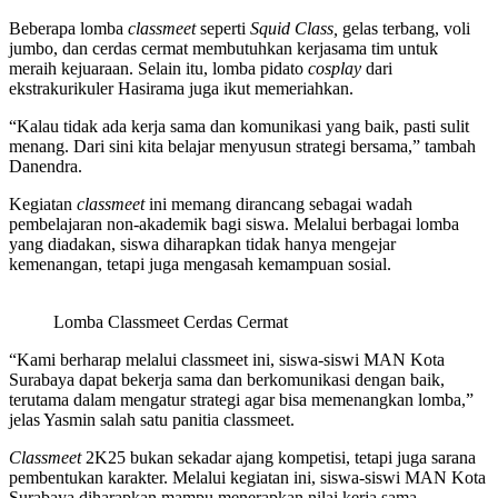
Beberapa lomba
classmeet
seperti
Squid Class,
gelas terbang, voli
jumbo, dan cerdas cermat membutuhkan kerjasama tim untuk
meraih kejuaraan. Selain itu, lomba pidato
cosplay
dari
ekstrakurikuler Hasirama juga ikut memeriahkan.
“Kalau tidak ada kerja sama dan komunikasi yang baik, pasti sulit
menang. Dari sini kita belajar menyusun strategi bersama,” tambah
Danendra.
Kegiatan
classmeet
ini memang dirancang sebagai wadah
pembelajaran non-akademik bagi siswa. Melalui berbagai lomba
yang diadakan, siswa diharapkan tidak hanya mengejar
kemenangan, tetapi juga mengasah kemampuan sosial.
Lomba Classmeet Cerdas Cermat
“Kami berharap melalui classmeet ini, siswa-siswi MAN Kota
Surabaya dapat bekerja sama dan berkomunikasi dengan baik,
terutama dalam mengatur strategi agar bisa memenangkan lomba,”
jelas Yasmin salah satu panitia classmeet.
Classmeet
2K25 bukan sekadar ajang kompetisi, tetapi juga sarana
pembentukan karakter. Melalui kegiatan ini, siswa-siswi MAN Kota
Surabaya diharapkan mampu menerapkan nilai kerja sama,