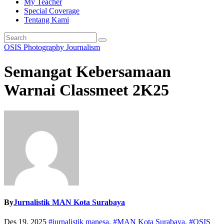
My Teacher
Special Coverage
Tentang Kami
OSIS
Photography Journalism
Semangat Kebersamaan
Warnai Classmeet 2K25
By
Jurnalistik MAN Kota Surabaya
Des 19, 2025
#jurnalistik manesa
,
#MAN Kota Surabaya
,
#OSIS