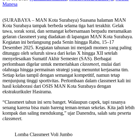
Manesa
(SURABAYA – MAN Kota Surabaya) Suasana halaman MAN
Kota Surabaya tampak berbeda selama tiga hari terakhir. Gelak
tawa, sorak sorai, dan semangat kebersamaan berpadu meramaikan
gelaran classmeet yang diadakan di lapangan MAN Kota Surabaya.
Kegiatan ini berlangsung pada Senin hingga Rabu, 15–17
Desember 2025. Kegiatan tahunan ini menjadi momen yang paling
ditunggu oleh seluruh siswa dari kelas X hingga XII setelah
menyelesaikan Sumatif Akhir Semester (SAS). Berbagai
perlombaan digelar untuk memeriahkan
classmeet
, mulai dari
olahraga hingga permainan strategi yang menuntut kerjasama tim.
Setiap kelas tampil dengan semangat kompetitif, namun tetap
menjunjung tinggi sportivitas. Perlombaan dalam classmeet kali ini
hasil kolaborasi dari OSIS MAN Kota Surabaya dengan
ekstrakurikuler Hasirama.
“Classmeet tahun ini seru banget. Walaupun capek, tapi rasanya
senang karena bisa main bareng teman-teman sekelas. Kita jadi lebih
kompak dan saling mendukung,” ujar Danendra, salah satu peserta
classmeet
.
Lomba Classmeet Voli Jumbo