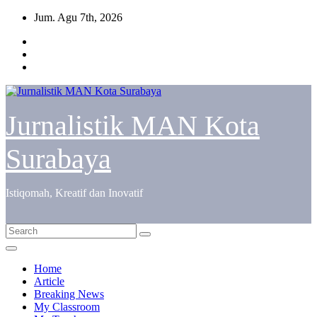
Skip
Jum. Agu 7th, 2026
to
content
Jurnalistik MAN Kota
Surabaya
Istiqomah, Kreatif dan Inovatif
Home
Article
Breaking News
My Classroom