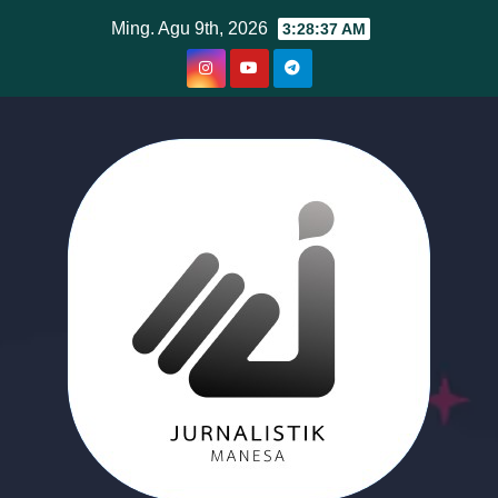
Skip
Ming. Agu 9th, 2026
3:28:38 AM
to
content