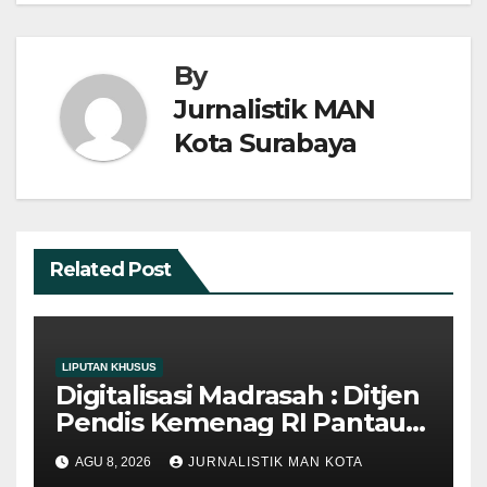
By
Jurnalistik MAN
Kota Surabaya
Related Post
LIPUTAN KHUSUS
Digitalisasi Madrasah : Ditjen
Pendis Kemenag RI Pantau
Efektivitas IPF di MAN Kota
AGU 8, 2026
JURNALISTIK MAN KOTA
Surabaya