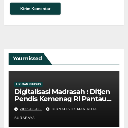
You missed
LIPUTAN KHUSUS
Digitalisasi Madrasah : Ditjen
Pendis Kemenag RI Pantau
Efektivitas IPF di MAN Kota
2026-08-08
JURNALISTIK MAN KOTA
Surabaya
SURABAYA