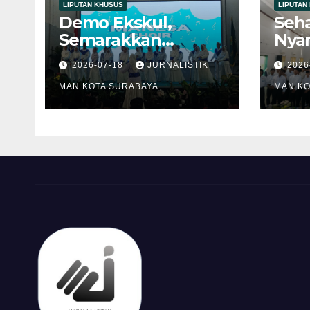
LIPUTAN KHUSUS
LIPUTAN
Demo Ekskul,
Seha
Semarakkan
Nya
MATAMUDA 2026
Men
2026-07-18
JURNALISTIK
2026
Ico
MAN KOTA SURABAYA
202
MAN KO