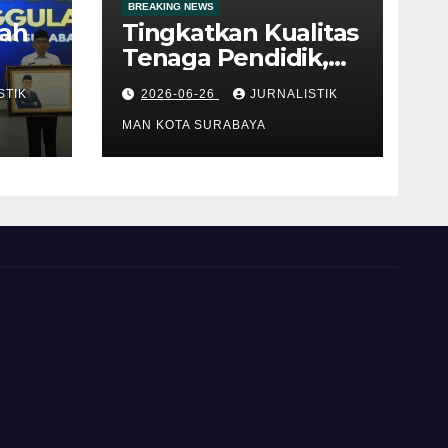
BREAKING NEWS
ah
Tingkatkan Kualitas
Tenaga Pendidik,
lan
Direktur GTK
STIK
2026-06-26
JURNALISTIK
ota
Madrasah Kemenag
kah
RI Berikan
MAN KOTA SURABAYA
Pembinaan di MAN
Kota Surabaya