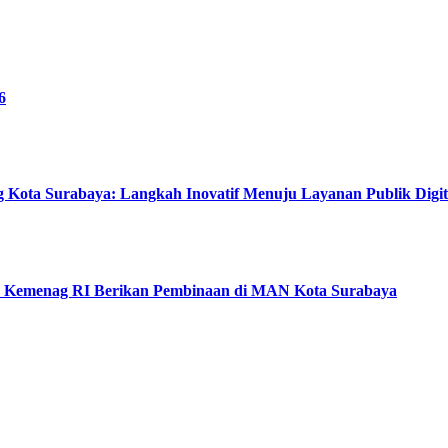
6
ota Surabaya: Langkah Inovatif Menuju Layanan Publik Digit
ah Kemenag RI Berikan Pembinaan di MAN Kota Surabaya
abaya