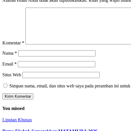
Alamat email Anda tidak akan dipublikasikan.
Ruas yang wajib ditan
Komentar
*
Nama
*
Email
*
Situs Web
Simpan nama, email, dan situs web saya pada peramban ini untuk
You missed
Liputan Khusus