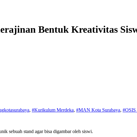
erajinan Bentuk Kreativitas Sis
gkotasurabaya
,
#Kurikulum Merdeka
,
#MAN Kota Surabaya
,
#OSIS
nik sebuah stand agar bisa digambar oleh siswi.