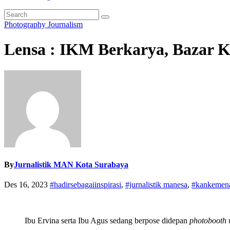
Photography Journalism
Lensa : IKM Berkarya, Bazar K
By
Jurnalistik MAN Kota Surabaya
Des 16, 2023
#hadirsebagaiinspirasi
,
#jurnalistik manesa
,
#kankemena
Ibu Ervina serta Ibu Agus sedang berpose didepan
photobooth
u