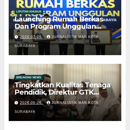
LIPUTAN KHUSUS
Launching Rumah Berkas
Dan Program Unggulan
Kankemenag Kota Surabaya:
2026-07-09
JURNALISTIK MAN KOTA
Langkah Inovatif Menuju
Layanan Publik Digital
SURABAYA
BREAKING NEWS
Tingkatkan Kualitas Tenaga
Pendidik, Direktur GTK
Madrasah Kemenag RI
2026-06-26
JURNALISTIK MAN KOTA
Berikan Pembinaan di MAN
Kota Surabaya
SURABAYA