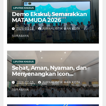
LIPUTAN KHUSUS
Demo Ekskul, Semarakkan
MATAMUDA 2026
2026-07-18
JURNALISTIK MAN KOTA
SURABAYA
LIPUTAN KHUSUS
Sehat, Aman, Nyaman, dan
Menyenangkan Icon
Matamuda 2026
2026-07-15
JURNALISTIK MAN KOTA
SURABAYA