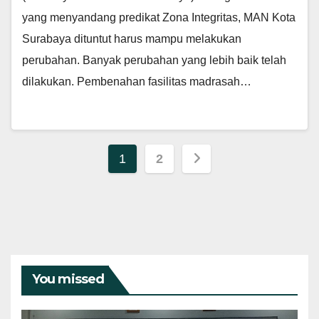
yang menyandang predikat Zona Integritas, MAN Kota
Surabaya dituntut harus mampu melakukan
perubahan. Banyak perubahan yang lebih baik telah
dilakukan. Pembenahan fasilitas madrasah…
Paginasi
1
2
pos
You missed